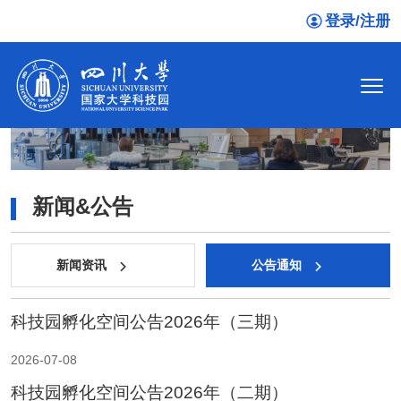
登录/注册
新闻&公告
新闻资讯
公告通知
科技园孵化空间公告2026年（三期）
2026-07-08
科技园孵化空间公告2026年（二期）