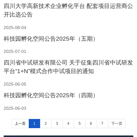
四川大学高新技术企业孵化平台 配套项目运营商公
开比选公告
2025-08-04
科技园孵化空间公告2025年（五期）
2025-07-01
四川省中试研发有限公司 关于征集四川省中试研发
平台“1+N”模式合作中试项目的通知
2025-06-05
科技园孵化空间公告2025年（四期）
2025-06-03
上一页
1
2
3
4
5
6
7
下一页