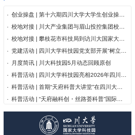
创业操盘 | 第十六期四川大学大学生创业操盘实践课程启动仪式圆满举行
校地对接 | 川大产业集团与眉山投控集团校地科技产业合作推进会顺利召开
校地对接 | 攀枝花市科技局到访川大国家大学科技园座谈交流
党建活动 | 四川大学科技园党支部开展“树立和践行正确政绩观”党建结对学习活动
月度简讯 | 川大科技园5月动态回顾原创
科普活动 | 四川大学科技园亮相2026年四川省科技活动周
科普活动 | 首期“天府科普大讲堂”在四川大学科技园成功举办
科普活动 | “天府融科创・丝路荟科普”国际科普交流系列活动在四川大学科技园举行